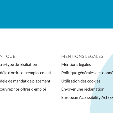
indique
les
champs
nécessaires
ATIQUE
MENTIONS LÉGALES
tre-type de résiliation
Mentions légales
èle d’ordre de remplacement
Politique générales des donn
èle de mandat de placement
Utilisation des cookies
ouvrez nos offres d’emploi
Envoyer une réclamation
European Accessibility Act (