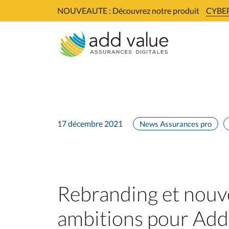
Skip
NOUVEAUTE : Découvrez notre produit
CYBER
to
content
17 décembre 2021
News Assurances pro
Rebranding et nouv
ambitions pour Add