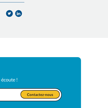
Partager
Partager
sur
sur
Twitter
Facebook
 écoute !