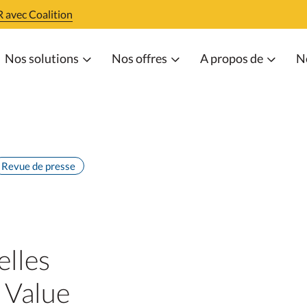
 avec Coalition
Nos solutions
Nos offres
A propos de
N
Revue de presse
elles
 Value