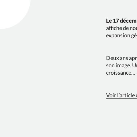
Le 17 décem
affiche de no
expansion gé
Deux ans aprè
son image. U
croissance…
Voir l’articl