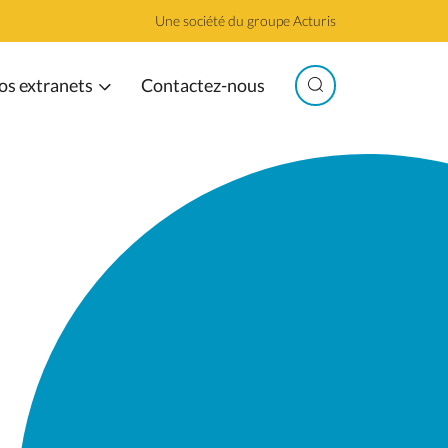
Une société du groupe Acturis
os extranets
Contactez-nous
Search