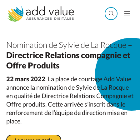
Skip
to
Search
Men
content
Nomination de Sylvie de La Rocque –
Directrice Relations compagnie et
Offre Produits
22 mars 2022
. La place de courtage Add Value
annonce la nomination de Sylvie de La Rocque
en qualité de Directrice Relations Compagnie et
Offre produits. Cette arrivée s’inscrit dans le
renforcement de l’équipe de direction mise en
place.