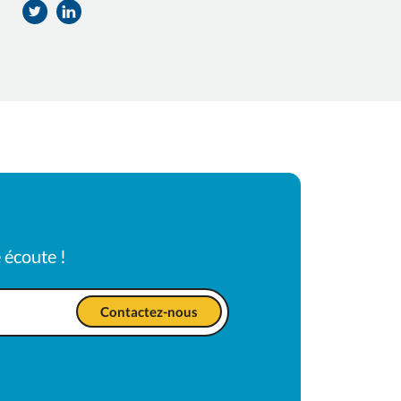
Partager
Partager
sur
sur
Twitter
Facebook
 écoute !