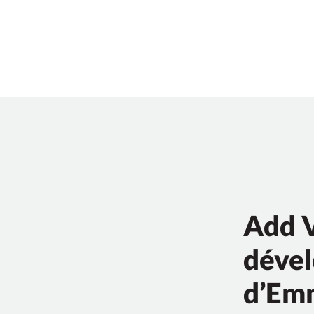
Add V
dével
d’Em