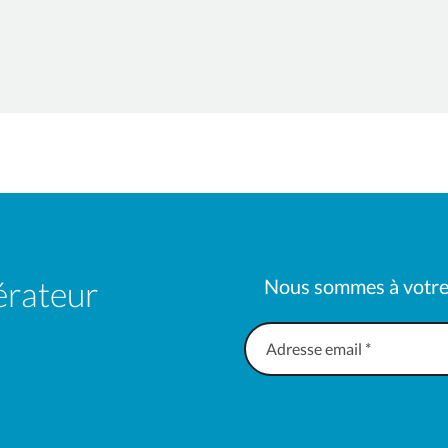
érateur
Nous sommes à votre
«
*
»
indique
les