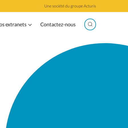
Une société du groupe Acturis
os extranets
Contactez-nous
Search