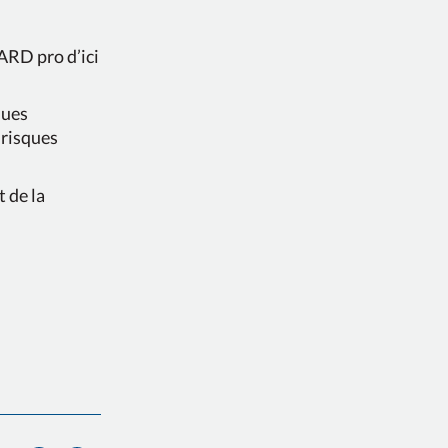
IARD pro d’ici
ques
risques
 de la