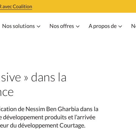
 avec Coalition
Nos solutions
Nos offres
A propos de
N
sive » dans la
nce
ication de Nessim Ben Gharbia dans la
e développement produits et l’arrivée
teur du développement Courtage.