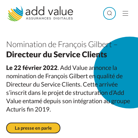
Skip
to
Search
Men
content
Nomination de François Gilbert –
Directeur du Service Clients
Le 22 février 2022
. Add Value annonce la
nomination de François Gilbert en qualité de
Directeur du Service Clients. Cette arrivée
s’inscrit dans le projet de structuration d’Add
Value entamé depuis son intégration au groupe
Acturis fin 2019.
La presse en parle